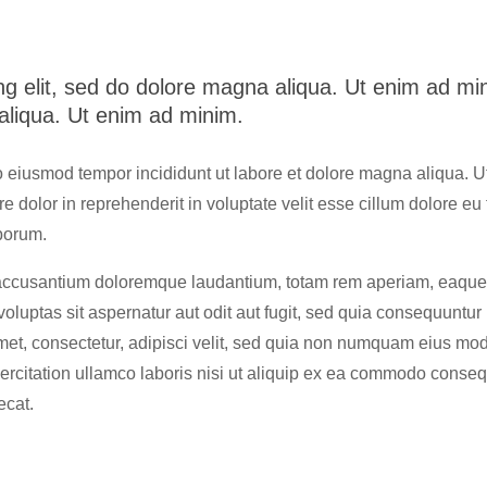
ng elit, sed do dolore magna aliqua. Ut enim ad mi
 aliqua. Ut enim ad minim.
do eiusmod tempor incididunt ut labore et dolore magna aliqua. 
 dolor in reprehenderit in voluptate velit esse cillum dolore eu 
aborum.
 accusantium doloremque laudantium, totam rem aperiam, eaque ip
luptas sit aspernatur aut odit aut fugit, sed quia consequuntur
met, consectetur, adipisci velit, sed quia non numquam eius mo
citation ullamco laboris nisi ut aliquip ex ea commodo consequat
ecat.