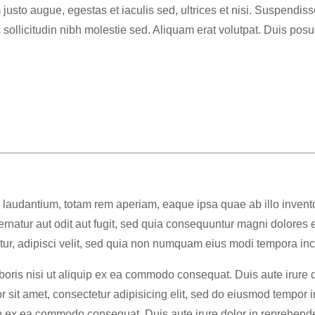
usto augue, egestas et iaculis sed, ultrices et nisi. Suspendis
c sollicitudin nibh molestie sed. Aliquam erat volutpat. Duis pos
audantium, totam rem aperiam, eaque ipsa quae ab illo inventore
natur aut odit aut fugit, sed quia consequuntur magni dolores 
tur, adipisci velit, sed quia non numquam eius modi tempora in
oris nisi ut aliquip ex ea commodo consequat. Duis aute irure do
or sit amet, consectetur adipisicing elit, sed do eiusmod tempor
p ex ea commodo consequat. Duis aute irure dolor in reprehenderit