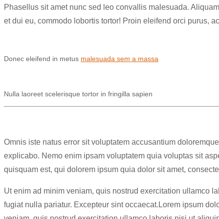
Phasellus sit amet nunc sed leo convallis malesuada. Aliquam j
et dui eu, commodo lobortis tortor! Proin eleifend orci purus, a
Donec eleifend in metus
malesuada sem a massa
Nulla laoreet scelerisque tortor in fringilla sapien
Omnis iste natus error sit voluptatem accusantium doloremque l
explicabo. Nemo enim ipsam voluptatem quia voluptas sit asper
quisquam est, qui dolorem ipsum quia dolor sit amet, consecte
Ut enim ad minim veniam, quis nostrud exercitation ullamco lab
fugiat nulla pariatur. Excepteur sint occaecat.Lorem ipsum dol
veniam, quis nostrud exercitation ullamco laboris nisi ut aliqui